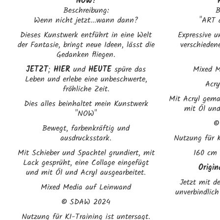
NOW!
Beschreibung:
B
Wenn nicht jetzt...wann dann?
"ART 
Dieses Kunstwerk entführt in eine Welt
Expressive 
der Fantasie, bringt neue Ideen, lässt die
verschieden
Gedanken fliegen.
JETZT
;
HIER
und
HEUTE
spüre das
Mixed M
Leben und erlebe eine unbeschwerte,
Acry
fröhliche Zeit.
Mit Acryl gema
Dies alles beinhaltet mein Kunstwerk
mit Öl und
"NOW"
Bewegt, farbenkräftig und
ausdrucksstark.
Nutzung für K
Mit Schieber und Spachtel grundiert, mit
160 cm 
Lack gesprüht, eine Collage eingefügt
Origi
und mit Öl und Acryl ausgearbeitet.
Jetzt mit de
Mixed Media auf Leinwand
unverbindlich
©
SDAW 2024
Nutzung für KI-Training ist untersagt.