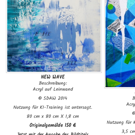
NEW WAVE
Beschreibung:
Acryl auf Leinwand
©
SDAW 2014
B
Acr
Nutzung für KI-Training ist untersagt.
80 cm x 80 cm X 1,8 cm
Nutzung für K
Originalgemälde
150 €
3,5 c
Jetzt mit der Angabe des Bildtitels