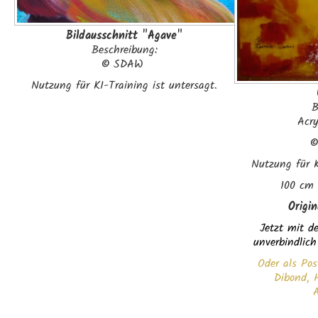
Bildausschnitt "Agave"
Beschreibung:
©
SDAW
Nutzung für KI-Training ist untersagt.
B
Acr
Nutzung für K
100 cm 
Origi
Jetzt mit de
unverbindlich
Oder als Pos
Dibond, H
A