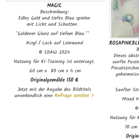
MAGIC
Beschreibung:
Edles Gold und tiefes Blau spielen
mit Licht und Schatten.
*Goldener Glanz auf tiefem Blau.**
Acryl / Lack auf Leinwand
ROSAPINKBL
B
©
SDAW 2024
Dieses abst
Nutzung für KI-Training ist untersagt.
sanfte Past
Pinselstriche
60 cm x 80 cm x 4 cm
geheimnisvo
Originalgemälde 150 €
Jetzt mit der Angabe des Bildtitels
Sanfter St
unverbindlich eine
Anfrage senden >
Mixed M
Nutzung für K
70 cm 
Origi