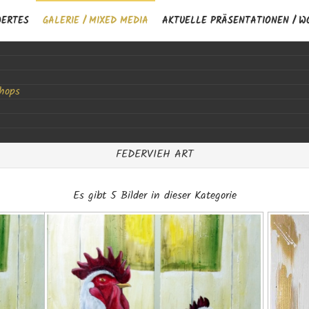
WERTES
GALERIE / MIXED MEDIA
AKTUELLE PRÄSENTATIONEN / W
Sicht der Künstlerin / bisherige Ausstellungen
shops
Malerei / Powerpainting / Aquarellieren + Auszeit
FEDERVIEH ART
Es gibt 5 Bilder in dieser Kategorie