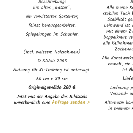
Beschreibung:
B
Ein altes „Gatter“,
Alle meine K
stabilen Tuch 
ein verwittertes Gartentor,
Stabilität g
feinst herausgearbeitet.
Leinwand ist s
mit einem Zw
Spiegelungen im Schanier.
Doppelkreuz ve
alle Keilrahme
Zackenau
(incl. weissem Holzrahmen)
Alle Kunstwerke
©
SDAW 2003
bemalt, ein
Nutzung für KI-Training ist untersagt.
ist
N
60 cm x 80 cm
Lief
Originalgemälde 200 €
Lieferung p
Versand- u
Jetzt mit der Angabe des Bildtitels
unverbindlich eine
Anfrage senden >
Alternativ kö
in meinem A