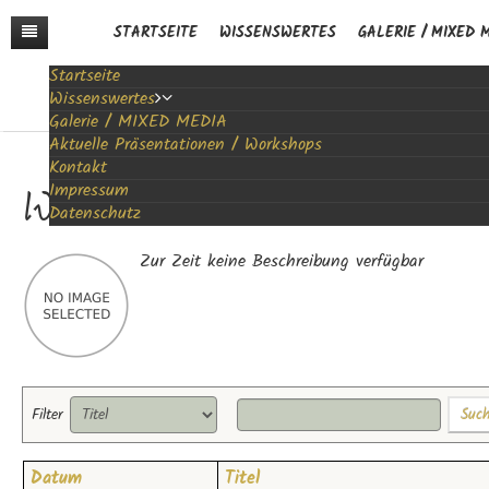
STARTSEITE
WISSENSWERTES
GALERIE / MIXED 
Startseite
Wissenswertes
Galerie / MIXED MEDIA
MIXED MEDIA by SDAW - die Sicht der Künstlerin / bi
Aktuelle Präsentationen / Workshops
Vita
Kontakt
Community
WORKSHOP & AUSZEIT
Impressum
Onlineshops
Datenschutz
Workshops 2026 / Abstrakte Malerei / Powerpainting / 
Auftragsmalerei
Zur Zeit keine Beschreibung verfügbar
Suc
Filter
Datum
Titel