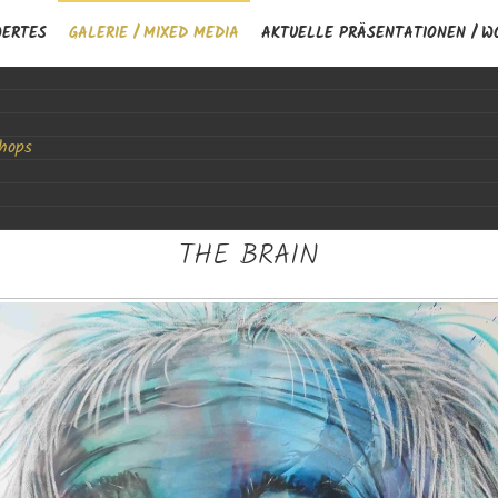
WERTES
GALERIE / MIXED MEDIA
AKTUELLE PRÄSENTATIONEN / W
Sicht der Künstlerin / bisherige Ausstellungen
shops
 BRAIN
Malerei / Powerpainting / Aquarellieren + Auszeit
THE BRAIN